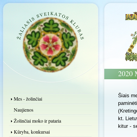
2020
Šiais me
Mes - žolinčiai
paminėt
Naujienos
(Kreting
kt. Liet
Žolinčiai moko ir pataria
kitur - 
Kūryba, konkursai