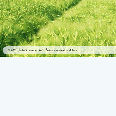
© 2011 „Žolinčių akademija“ - Žaliasis sveikatos klubas