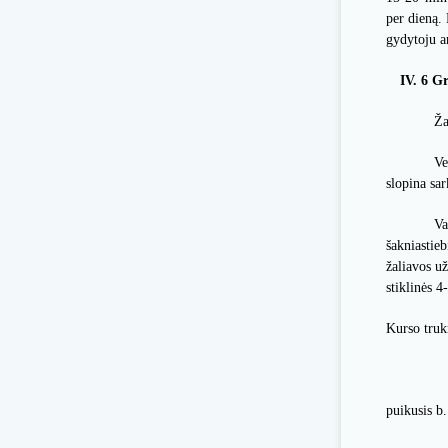
per dieną.
gydytoju a
IV. 6
Gr
Ža
Ve
slopina s
Va
šakniastie
žaliavos už
stiklinės 4
Kurso truk
puikusis b.