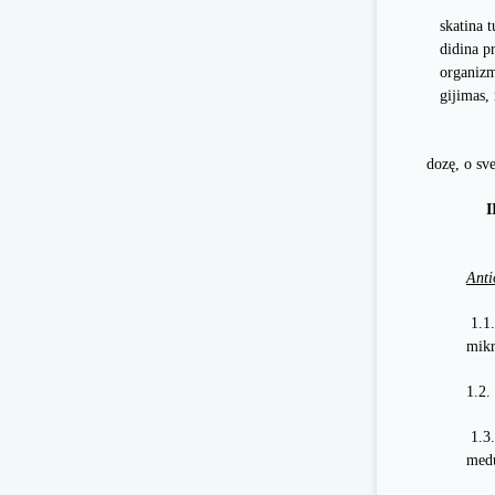
Savybės
skatina 
didina p
organizm
gijimas,
dozę, o sv
I
Anti
1.1.
mik
1.2.
1.3.
med