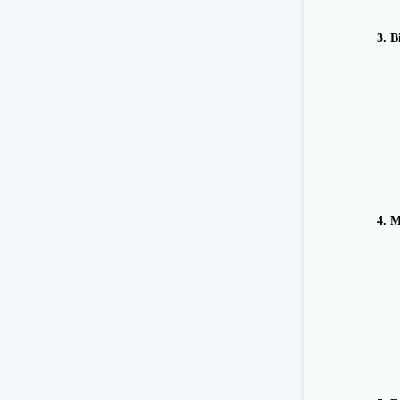
Ser
3. B
Diet
Žo
Ma
Ar
4. M
Mas
Chir
Osteo
Refle