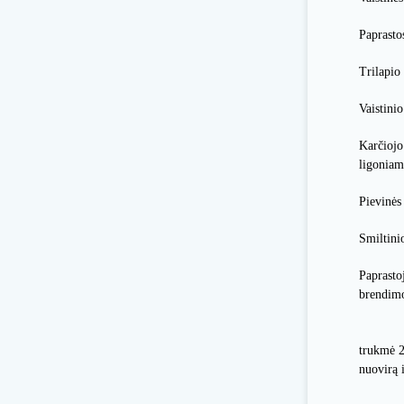
Paprasto
Trilapio
Vaistini
Karčiojo
ligoniams
Pievinės
Smiltini
Paprasto
brendimo
Vartoja
trukmė 2
nuovirą i