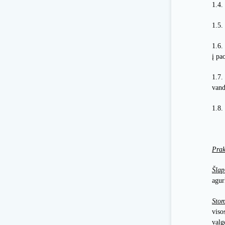
1.4.
1.5.
1.6.
į pa
1.7.
vand
1.8.
Prak
Šla
agur
Stor
viso
valg