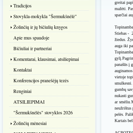
greitai pa
Tradicijos
mažėti. Pa
sparčiai au
Stovykla-mokykla "Šermukšnėlė"
Žolinčių ir jų bičiulių knygos
Topinambas
Stiebas - 
Apie mus spaudoje
žiedus. Žy
auga iki pa
Bičiuliai ir partneriai
Topinambai 
Komentarai, klausimai, atsiliepimai
gylį.Pagri
panašūs į 
Kontaktai
auginamos 
vietoje to
Konferencijos pranešėjų tezės
smulkesni.
gumbų savyb
Renginiai
nukasti gu
ATSILIEPIMAI
ar smėliu.
neužrištus
"Šermukšnėlės" stovyklos 2026
pelės. Pal
Kartais be
Žolinčių mėnesiai
AGROTE