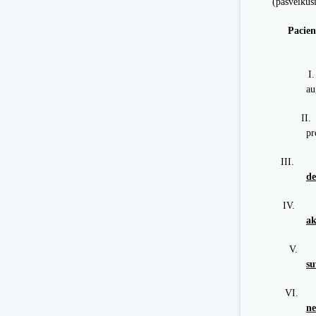
(pasveikus
Pacien
I.
au
II.
pr
III.
de
IV.
a
V.
su
VI.
ne