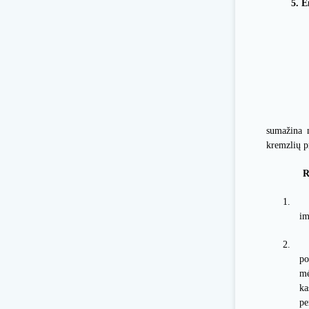
5. E
Gydym
Gydym
Kiti žmo
sumažina 
kremzlių p
R
1.
im
2.
po
mė
ka
pe