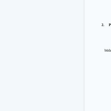
Ak
J
2.
P
būda
Viz
M
Di
H