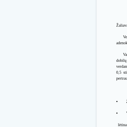
Žaliav
Ve
adeno
Va
dobilų
verdan
0,5 st
pertra
•
•
lėtina