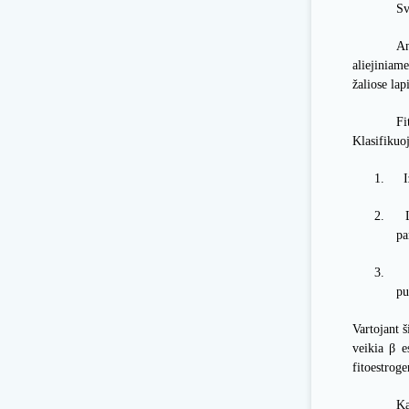
Sv
An
aliejiniam
žaliose lap
Fi
Klasifikuo
1.
I
2.
pa
3.
pu
Vartojant š
veikia
β
es
fitoestroge
Ka