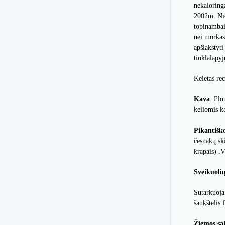
nekaloringa
2002m. Nic
topinambai
nei morkas
apšlakstyt
tinklalapyj
Keletas rec
Kava
. Plo
keliomis k
Pikantiško
česnakų sk
krapais) .V
Sveikuolių
Sutarkuoja
šaukštelis 
Žiemos sa