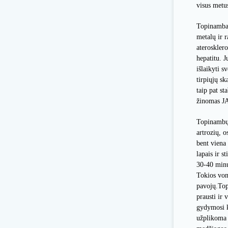
visus metus
Topinambai 
metalų ir 
aterosklero
hepatitu. J
išlaikyti s
tirpiųjų sk
taip pat s
žinomas JA
Topinambų s
artrozių, 
bent viena
lapais ir s
30-40 minu
Tokios von
pavojų.Top
prausti ir
gydymosi ku
užplikoma 