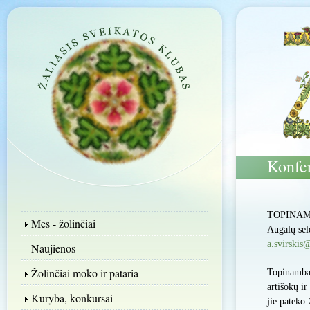
Konfer
TOPINAM
Mes - žolinčiai
Augalų sele
a.svirski
Naujienos
Žolinčiai moko ir pataria
Topinambai 
artišokų ir
Kūryba, konkursai
jie pateko 