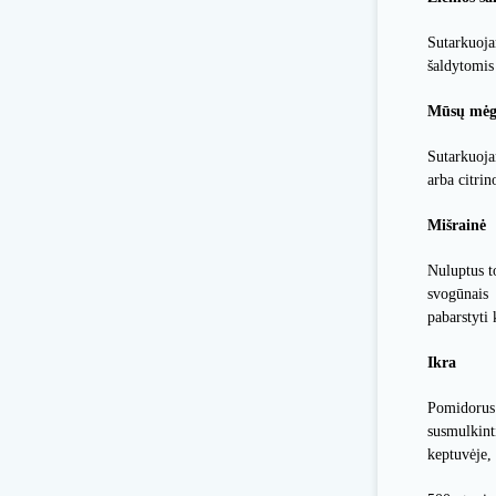
Sutarkuoja
šaldytomis
Mūsų mėgs
Sutarkuoja
arba citrin
Mišrainė
Nuluptus t
svogūnais i
pabarstyti 
Ikra
Pomidorus 
susmulkinti
keptuvėje, 