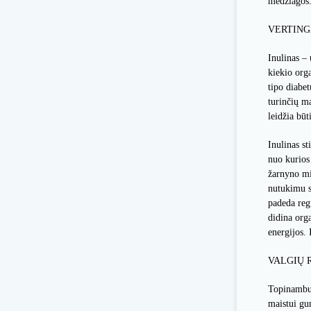
medžiagos. 
VERTING
Inulinas – 
kiekio orga
tipo diabe
turinčių m
leidžia bū
Inulinas st
nuo kurios 
žarnyno mi
nutukimu s
padeda regu
didina orga
energijos.
VALGIŲ 
Topinambus
maistui gu