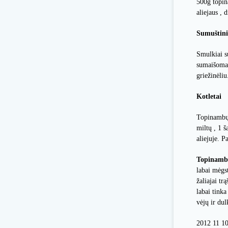
500g topi
aliejaus , 
Sumuštini
Smulkiai s
sumaišoma,
griežinėliu
Kotletai
Topinambų 
miltų , 1 š
aliejuje. P
Topinambų
labai mėgst
žaliajai tr
labai tinka
vėjų ir du
2012 11 1