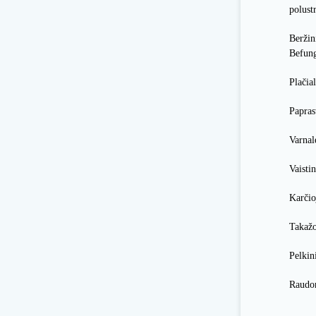
polust
Berži
Befung
Plačial
Papras
Varnal
Vaisti
Karčio
Takažo
Pelkin
Raudon