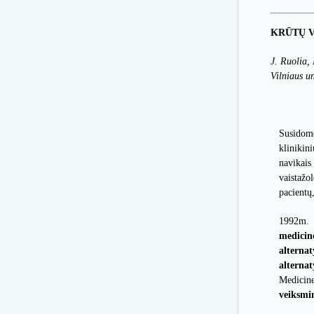
KRŪTŲ V
J. Ruolia, 
Vilniaus un
Susidomė
klinikin
navikai
vaistažo
pacientų
1992m. 
medici
alterna
alterna
Medicine
veiksmi