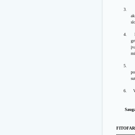
3.
ak
sl
4.
gr
įv
mi
5.
po
su
6.
V
Sauga
FITOFA