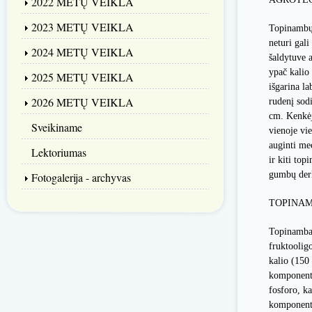
2022 METŲ VEIKLA
2023 METŲ VEIKLA
Topinambų 
neturi gali
2024 METŲ VEIKLA
šaldytuve a
ypač kalio 
2025 METŲ VEIKLA
išgarina l
2026 METŲ VEIKLA
rudenį sodi
cm. Kenkėj
Sveikiname
vienoje vi
auginti me
Lektoriumas
ir kiti to
gumbų derl
Fotogalerija - archyvas
TOPINAM
Topinambai 
fruktoolig
kalio (150
komponentų
fosforo, ka
komponentų