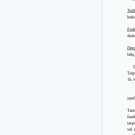
Tulž
kuku
Endo
skai
Deto
lašų
Laba
Taip
1k./
Jei 
ypač
Tamo
liau
tarp
vėl 