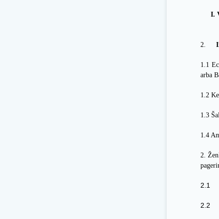
I.
2.
1.1 Ec
arba B
1.2 Ke
1.3 Ša
1.4 Am
2. Žen
pageri
2.1
2.2