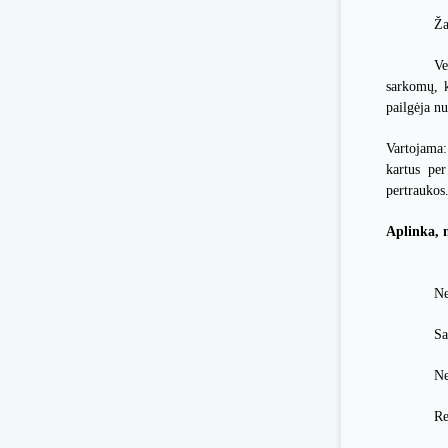
Ža
Ve
sarkomų, k
pailgėja n
Vartojama:
kartus pe
pertraukos
Aplinka, m
N
Sa
Ne
Re