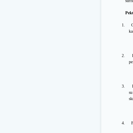
suri
Pekt
1.
O
ka
2.
pe
3.
su
sk
4.
F