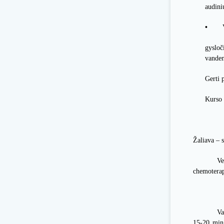
audini
•
gysloč
vanden
Gerti 
Kurso 
Žaliava – s
Ve
chemoterap
Va
15-20 min.