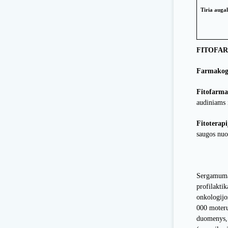
Tiria a
FITOFAR
Farmakog
Fitofarma
audiniams 
Fitoterapi
saugos nuo
Sergamumas
profilakti
onkologijo
000 moterų)
duomenys, 