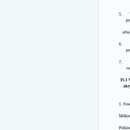
5.
pe
arba
6.
pe
7.
va
IV.1 
ak
1. Feno
Miškin
Pelkin