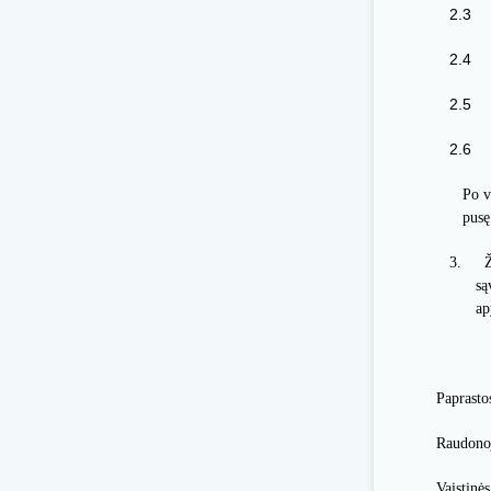
2.3
2.4
2.5
2.6
Po v
pusę
3.
Ž
są
ap
Paprasto
Raudonoj
Vaistinė