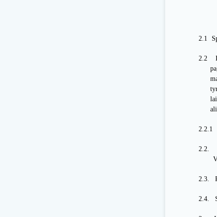
2.1
S
2.2
pa
ma
ty
la
al
2.2.1
2.2.
V
2.3.
2.4.