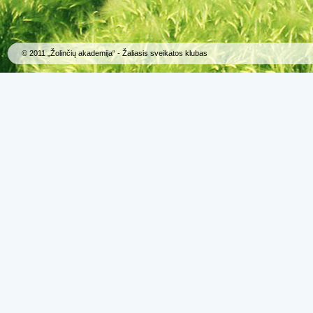
© 2011 „Žolinčių akademija“ - Žaliasis sveikatos klubas