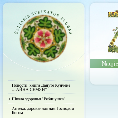
Nauji
Новости: книга Дануте Кунчене
„ТАЙНА СЕМЯН“
Школа здоровья "Рябинушка"
Aптекa, дарованнaя нам Господом
Богом