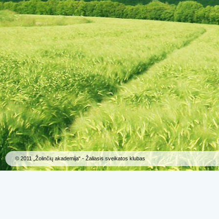
© 2011 „Žolinčių akademija“ - Žaliasis sveikatos klubas