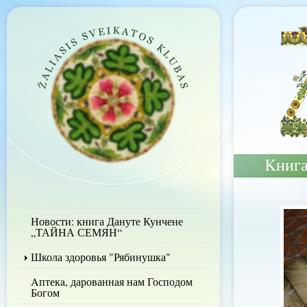
Kниг
Новости: книга Дануте Кунчене
„ТАЙНА СЕМЯН“
Школа здоровья "Рябинушка"
Aптекa, дарованнaя нам Господом
Богом