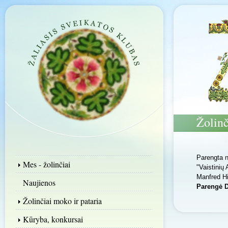
Žolin
Parengta n
Mes - žolinčiai
"Vaistinių
Manfred H
Naujienos
Parengė 
Žolinčiai moko ir pataria
Kūryba, konkursai