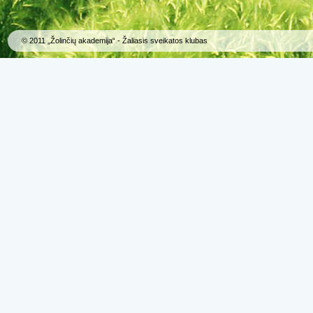
© 2011 „Žolinčių akademija“ - Žaliasis sveikatos klubas