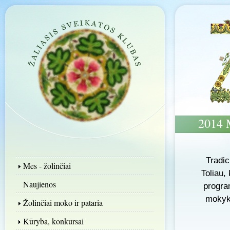
2014
Tradic
Mes - žolinčiai
Toliau,
Naujienos
progra
mokykl
Žolinčiai moko ir pataria
Kūryba, konkursai