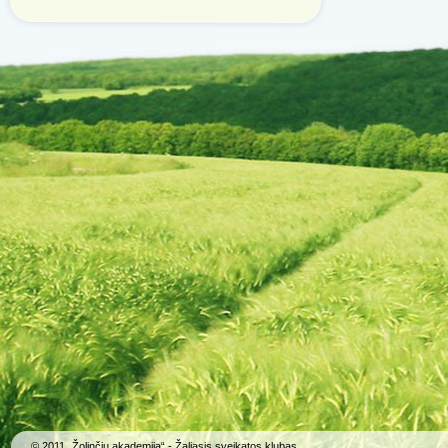
© 2011 „Žolinčių akademija“ - Žaliasis sveikatos klubas