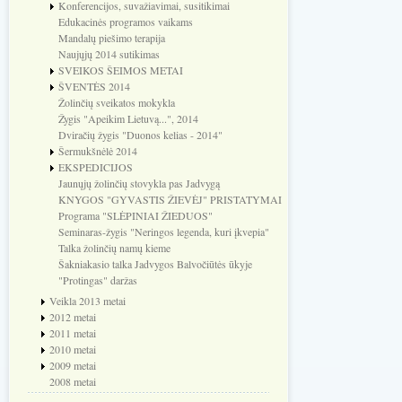
Konferencijos, suvažiavimai, susitikimai
Edukacinės programos vaikams
Mandalų piešimo terapija
Naujųjų 2014 sutikimas
SVEIKOS ŠEIMOS METAI
ŠVENTĖS 2014
Žolinčių sveikatos mokykla
Žygis "Apeikim Lietuvą...", 2014
Dviračių žygis "Duonos kelias - 2014"
Šermukšnėlė 2014
EKSPEDICIJOS
Jaunųjų žolinčių stovykla pas Jadvygą
KNYGOS "GYVASTIS ŽIEVĖJ" PRISTATYMAI
Programa "SLĖPINIAI ŽIEDUOS"
Seminaras-žygis "Neringos legenda, kuri įkvepia"
Talka žolinčių namų kieme
Šakniakasio talka Jadvygos Balvočiūtės ūkyje
"Protingas" daržas
Veikla 2013 metai
2012 metai
2011 metai
2010 metai
2009 metai
2008 metai