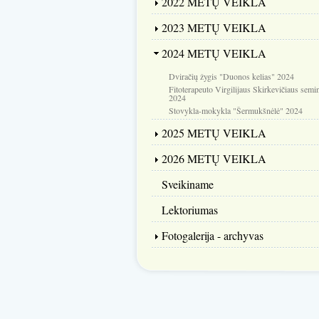
2022 METŲ VEIKLA
2023 METŲ VEIKLA
2024 METŲ VEIKLA
Dviračių žygis "Duonos kelias" 2024
Fitoterapeuto Virgilijaus Skirkevičiaus semin
2024
Stovykla-mokykla "Šermukšnėlė" 2024
2025 METŲ VEIKLA
2026 METŲ VEIKLA
Sveikiname
Lektoriumas
Fotogalerija - archyvas