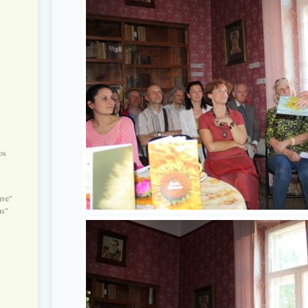
os
ave"
us"