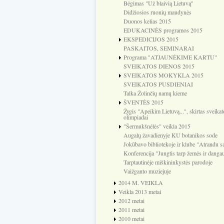
Bėgimas "Už blaivią Lietuvą"
Didžiosios ruonių maudynės
Duonos kelias 2015
EDUKACINĖS programos 2015
EKSPEDICIJOS 2015
PASKAITOS, SEMINARAI
Programa "ATJAUNĖKIME KARTU"
SVEIKATOS DIENOS 2015
SVEIKATOS MOKYKLA 2015
SVEIKATOS PUSDIENIAI
Talka Žolinčių namų kieme
ŠVENTĖS 2015
Žygis "Apeikim Lietuvą...", skirtas sveikat
olimpiadai
"Šermukšnėlės" veikla 2015
Augalų žavadienyje KU botanikos sode
Jokūbavo bibliotekoje ir klube "Atrandu s
Konferencija "Jungtis tarp žemės ir danga
Tarptautinėje miškininkystės parodoje
Vaižganto muziejuje
2014 M. VEIKLA
Veikla 2013 metai
2012 metai
2011 metai
2010 metai