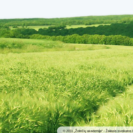
© 2011 „Žolinčių akademija“ - Žaliasis sveikatos