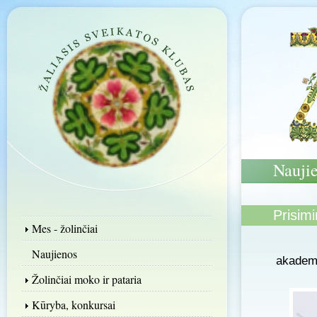
Nauji
Prisim
Mes - žolinčiai
M
Naujienos
akademi
Žolinčiai moko ir pataria
Kūryba, konkursai