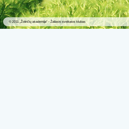
© 2011 „Žolinčių akademija“ - Žaliasis sveikatos klubas