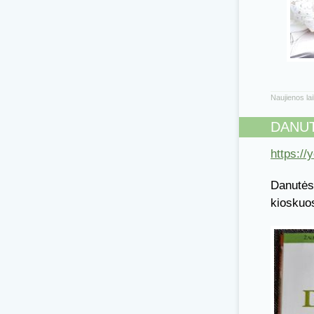
Naujienos la
DANUT
https:/
Danutės 
kioskuo