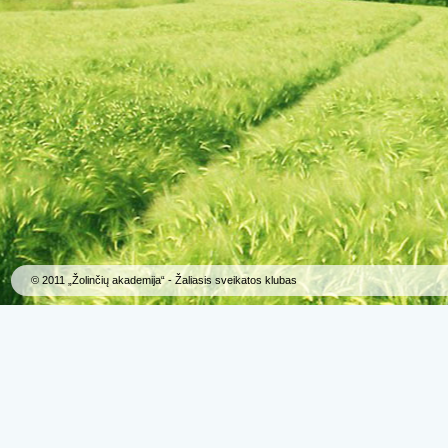
© 2011 „Žolinčių akademija“ - Žaliasis sveikatos klubas