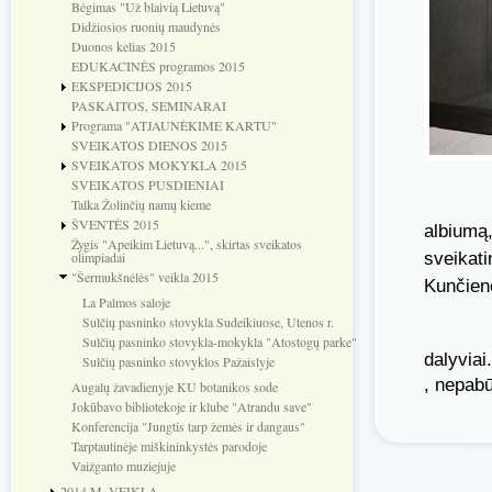
Bėgimas "Už blaivią Lietuvą"
Didžiosios ruonių maudynės
Duonos kelias 2015
EDUKACINĖS programos 2015
EKSPEDICIJOS 2015
PASKAITOS, SEMINARAI
Programa "ATJAUNĖKIME KARTU"
SVEIKATOS DIENOS 2015
SVEIKATOS MOKYKLA 2015
SVEIKATOS PUSDIENIAI
Talka Žolinčių namų kieme
ŠVENTĖS 2015
albiumą,
Žygis "Apeikim Lietuvą...", skirtas sveikatos
sveikat
olimpiadai
"Šermukšnėlės" veikla 2015
Kunčien
La Palmos saloje
Sulčių pasninko stovykla Sudeikiuose, Utenos r.
Sulčių pasninko stovykla-mokykla "Atostogų parke"
dalyviai
Sulčių pasninko stovyklos Pažaislyje
, nepabū
Augalų žavadienyje KU botanikos sode
Jokūbavo bibliotekoje ir klube "Atrandu save"
Konferencija "Jungtis tarp žemės ir dangaus"
Tarptautinėje miškininkystės parodoje
Vaižganto muziejuje
2014 M. VEIKLA