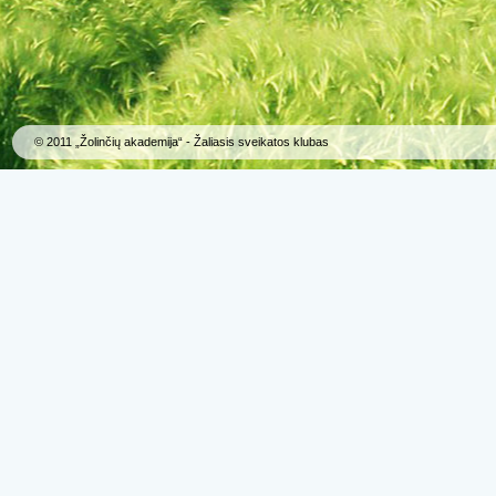
© 2011 „Žolinčių akademija“ - Žaliasis sveikatos klubas