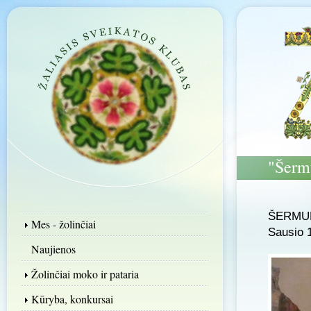
"Šerm
ŠERMUK
Mes - žolinčiai
Sausio 
Naujienos
Žolinčiai moko ir pataria
Kūryba, konkursai