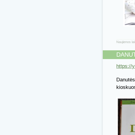
Naujienos la
DANUT
https:/
Danutės 
kioskuo