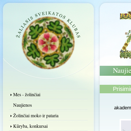
Nauji
Prisim
Mes - žolinčiai
M
Naujienos
akademi
Žolinčiai moko ir pataria
Kūryba, konkursai