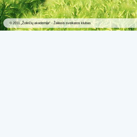
© 2011 „Žolinčių akademija“ - Žaliasis sveikatos klubas