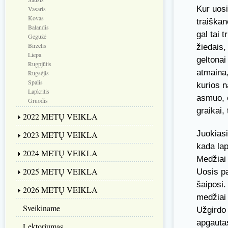
Kur uosi
Vasaris
Kovas
traiškan
Balandis
gal tai 
Gegužė
Birželis
žiedais,
Liepa
geltonai
Rugpjūtis
atmaina,
Rugsėjis
Spalis
kurios n
Lapkritis
asmuo, o
Gruodis
graikai,
2022 METŲ VEIKLA
Juokiasi
2023 METŲ VEIKLA
kada lap
2024 METŲ VEIKLA
Medžiai 
2025 METŲ VEIKLA
Uosis pa
šaiposi.
2026 METŲ VEIKLA
medžiai 
Sveikiname
Užgirdo
apgautas
Lektoriumas