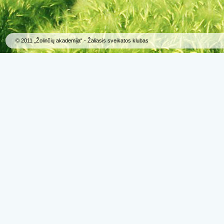
© 2011 „Žolinčių akademija“ - Žaliasis sveikatos klubas