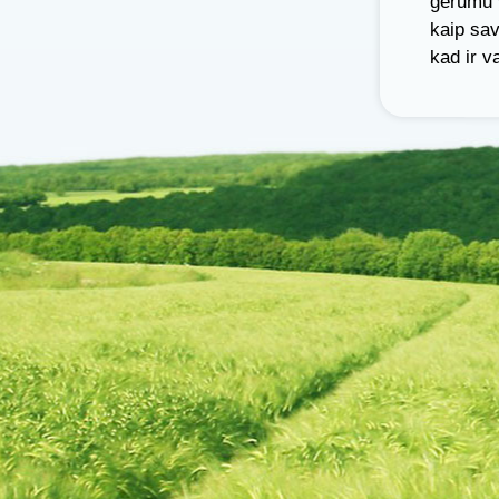
gerumu v
kaip sav
kad ir v