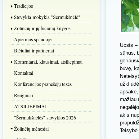
Tradicijos
Stovykla-mokykla "Šermukšnėlė"
Žolinčių ir jų bičiulių knygos
Apie mus spaudoje
Uosis – 
Bičiuliai ir partneriai
sūnus, b
geriausi
Komentarai, klausimai, atsiliepimai
buvę, ka
Kontaktai
Neteisyb
Konferencijos pranešėjų tezės
užkliudė
apsakė, 
Renginiai
mažiau r
ATSILIEPIMAI
negalėjo
akis nup
"Šermukšnėlės" stovyklos 2026
prapuldž
Žolinčių mėnesiai
Teisybė 
Sausis