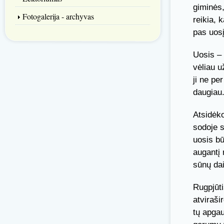
giminės,
Fotogalerija - archyvas
reikia, k
pas uosį
Uosis – 
vėliau u
ji ne pe
daugiau
Atsidėko
sodoje s
uosis bū
augantį 
sūnų dai
Rugpjūti
atviraši
tų apgau