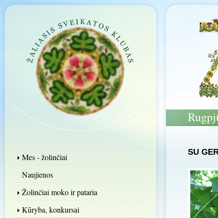
Rugpjū
SU GERA
Mes - žolinčiai
Naujienos
Žolinčiai moko ir pataria
Kūryba, konkursai