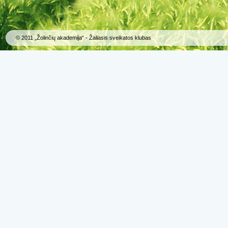
© 2011 „Žolinčių akademija“ - Žaliasis sveikatos klubas