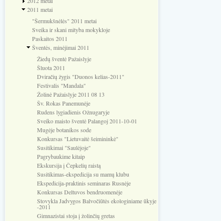
2012 metai
2011 metai
"Šermukšnėlės" 2011 metai
Sveika ir skani mityba mokykloje
Paskaitos 2011
Šventės, minėjimai 2011
Žiedų šventė Pažaislyje
Šluota 2011
Dviračių žygis "Duonos kelias-2011"
Festivalis "Mandala"
Žolinė Pažaislyje 2011 08 13
Šv. Rokas Panemunėje
Rudens lygiadienis Ožnugaryje
Sveiko maisto šventė Palangoj 2011-10-01
Mugėje botanikos sode
Konkursas "Lietuvaitė šeimininkė"
Susitikimai "Saulėjoje"
Pagrybaukime kitaip
Ekskursija į Čepkelių raistą
Susitikimas-ekspedicija su mamų klubu
Ekspedicija-praktinis seminaras Rusnėje
Konkursas Deltuvos bendruomenėje
Stovykla Jadvygos Balvočiūtės ekologiniame ūkyje
-2011
Gimnazistai stoja į žolinčių gretas