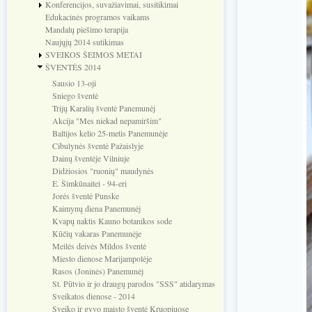
Konferencijos, suvažiavimai, susitikimai
Edukacinės programos vaikams
Mandalų piešimo terapija
Naujųjų 2014 sutikimas
SVEIKOS ŠEIMOS METAI
ŠVENTĖS 2014
Sausio 13-oji
Sniego šventė
Trijų Karalių šventė Panemunėj
Akcija "Mes niekad nepamiršim"
Baltijos kelio 25-metis Panemunėje
Cibulynės šventė Pažaislyje
Dainų šventėje Vilniuje
Didžiosios "ruonių" maudynės
E. Šimkūnaitei - 94-eri
Jorės šventė Punske
Kaimynų diena Panemunėj
Kvapų naktis Kauno botanikos sode
Kūčių vakaras Panemunėje
Meilės deivės Mildos šventė
Miesto dienose Marijampolėje
Rasos (Joninės) Panemunėj
St. Pūtvio ir jo draugų parodos "SSS" atidarymas
Sveikatos dienose - 2014
Sveiko ir gyvo maisto šventė Kruopiuose