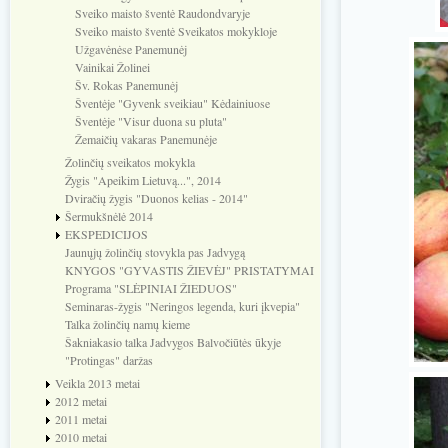
Sveiko maisto šventė Raudondvaryje
Sveiko maisto šventė Sveikatos mokykloje
Užgavėnėse Panemunėj
Vainikai Žolinei
Šv. Rokas Panemunėj
Šventėje "Gyvenk sveikiau" Kėdainiuose
Šventėje "Visur duona su pluta"
Žemaičių vakaras Panemunėje
Žolinčių sveikatos mokykla
Žygis "Apeikim Lietuvą...", 2014
Dviračių žygis "Duonos kelias - 2014"
Šermukšnėlė 2014
EKSPEDICIJOS
Jaunųjų žolinčių stovykla pas Jadvygą
KNYGOS "GYVASTIS ŽIEVĖJ" PRISTATYMAI
Programa "SLĖPINIAI ŽIEDUOS"
Seminaras-žygis "Neringos legenda, kuri įkvepia"
Talka žolinčių namų kieme
Šakniakasio talka Jadvygos Balvočiūtės ūkyje
"Protingas" daržas
Veikla 2013 metai
2012 metai
2011 metai
2010 metai