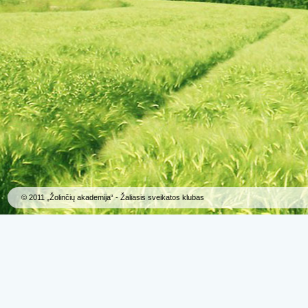
© 2011 „Žolinčių akademija“ - Žaliasis sveikatos klubas